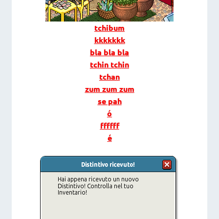
tchibum
kkkkkkk
bla bla bla
tchin tchin
tchan
zum zum zum
se pah
ó
ffffff
é