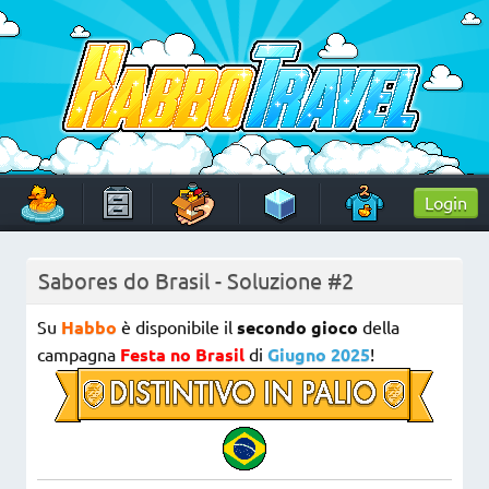
Skip
to
content
HabboTravel
Un viaggio di pixel!
Login
Sabores do Brasil - Soluzione #2
Su
Habbo
è disponibile il
secondo gioco
della
campagna
Festa no Brasil
di
Giugno 2025
!