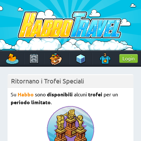
Skip
to
content
HabboTravel
Un viaggio di pixel!
Login
Ritornano i Trofei Speciali
Su
Habbo
sono
disponibili
alcuni
trofei
per un
periodo limitato
.