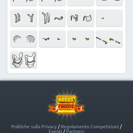
Politiche sulla Privacy
/
Regolamento Competizioni
/
Eventi
/
Partners