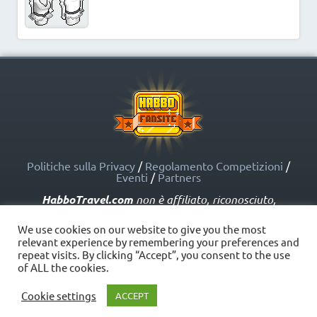
Politiche sulla Privacy
/
Regolamento Competizioni
/
Eventi
/
Partners
HabboTravel.com
non è affiliato, riconosciuto,
sponsorizzato o approvato da Sulake Corporation Oy o
dalle società affiliate. HabboTravel.com può servirsi di
We use cookies on our website to give you the most
marchi registrati e altre proprietà intellettuali di Habbo
relevant experience by remembering your preferences and
come indicato nelle Politiche sui Fansite.
repeat visits. By clicking “Accept”, you consent to the use
Copyright © HabboTravel (2012 - 2026) - V. 5.0
of ALL the cookies.
Cookie settings
ACCEPT