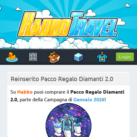
Skip
to
content
HabboTravel
Un viaggio di pixel!
Login
Reinserito Pacco Regalo Diamanti 2.0
Su
Habbo
puoi comprare il
Pacco Regalo Diamanti
2.0
, parte della Campagna di
Gennaio 2026
!