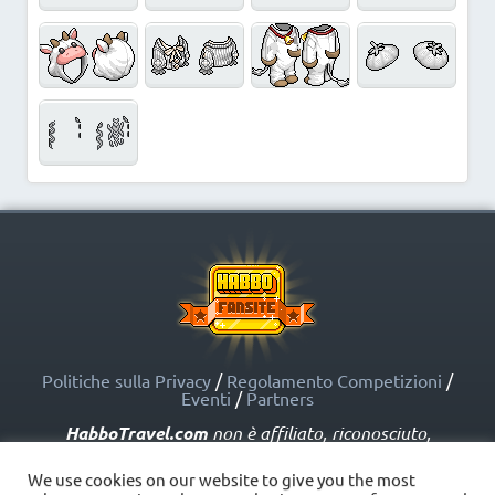
Politiche sulla Privacy
/
Regolamento Competizioni
/
Eventi
/
Partners
HabboTravel.com
non è affiliato, riconosciuto,
sponsorizzato o approvato da Sulake Corporation Oy o
dalle società affiliate. HabboTravel.com può servirsi di
We use cookies on our website to give you the most
marchi registrati e altre proprietà intellettuali di Habbo