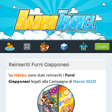
Skip
to
content
HabboTravel
Un viaggio di pixel!
Login
Reinseriti Furni Giapponesi
Su
Habbo
sono stati reinseriti i
Furni
Giapponesi
legati alla Campagna di
Marzo 2025
!