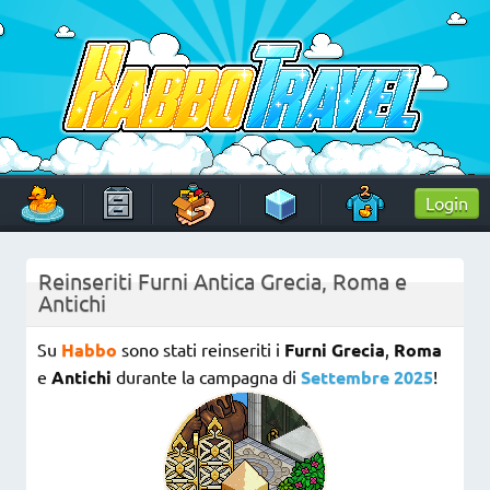
Skip
to
content
HabboTravel
Un viaggio di pixel!
Login
Reinseriti Furni Antica Grecia, Roma e
Antichi
Su
Habbo
sono stati reinseriti i
Furni Grecia
,
Roma
e
Antichi
durante la campagna di
Settembre 2025
!