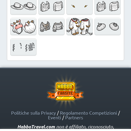
Politiche sulla Privacy
/
Regolamento Competizioni
/
Eventi
/
Partners
HabboTravel.com
non è affiliato, riconosciuto,