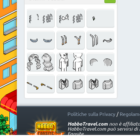
Politiche sulla Privacy
/
Regolame
HabboTravel.com
non è affiliat
HabboTravel.com può servirsi di ma
Fansite.