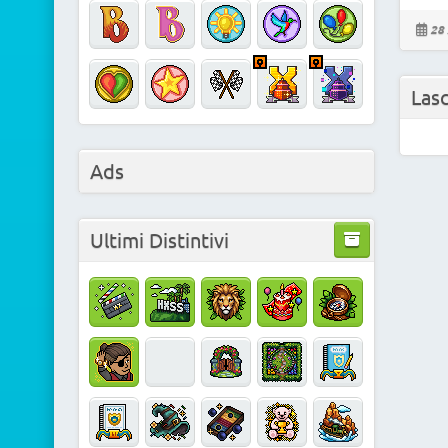
28 
Las
Ads
Ultimi Distintivi