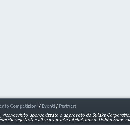
nto Competizioni
/
Eventi
/
Partners
o, riconosciuto, sponsorizzato o approvato da Sulake Corporation 
rchi registrati e altre proprietà intellettuali di Habbo come ind