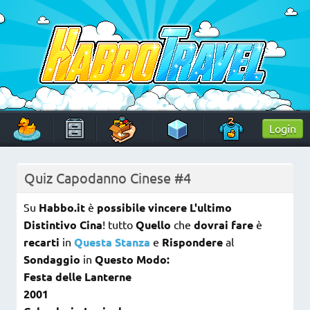
Skip
to
content
HabboTravel
Un viaggio di pixel!
Login
Quiz Capodanno Cinese #4
Su
Habbo.it
è
possibile
vincere
L'ultimo
Distintivo Cina
! tutto
Quello
che
dovrai fare
è
recarti
in
Questa Stanza
e
Rispondere
al
Sondaggio
in
Questo Modo:
Festa delle Lanterne
2001