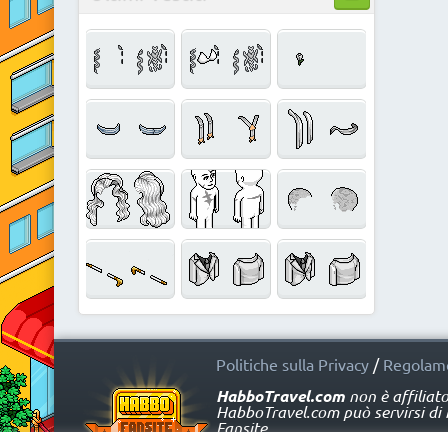
Politiche sulla Privacy
/
Regolame
HabboTravel.com
non è affiliat
HabboTravel.com può servirsi di ma
Fansite.