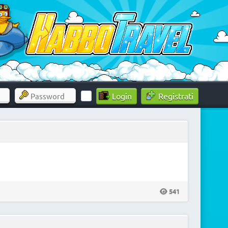
Registrati
541