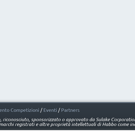
nto Competizioni
/
Eventi
/
Partners
o, riconosciuto, sponsorizzato o approvato da Sulake Corporation 
rchi registrati e altre proprietà intellettuali di Habbo come ind