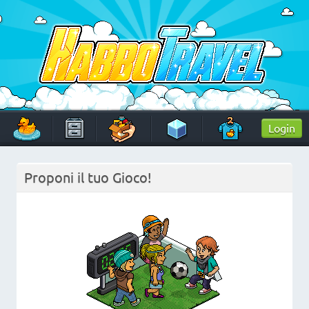
Skip
to
content
HabboTravel
Un viaggio di pixel!
Login
Proponi il tuo Gioco!