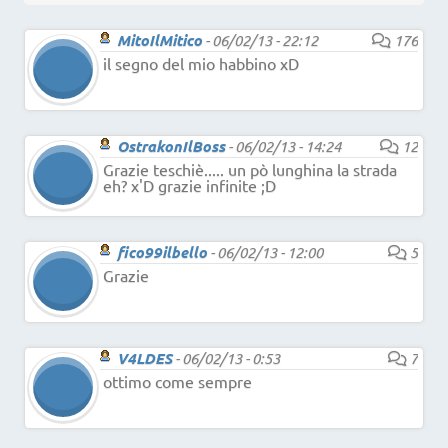
MitoIlMitico
-
06/02/13 - 22:12
176
il segno del mio habbino xD
OstrakonIlBoss
-
06/02/13 - 14:24
12
Grazie teschiè..... un pò lunghina la strada
eh? x'D grazie infinite ;D
fico99ilbello
-
06/02/13 - 12:00
5
Grazie
V4LDES
-
06/02/13 - 0:53
7
ottimo come sempre