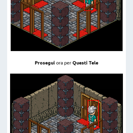
Prosegui
ora per
Questi Tele