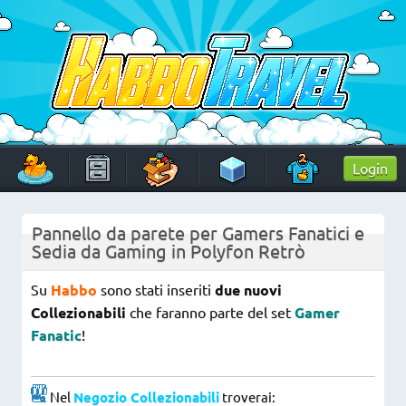
Skip
to
content
HabboTravel
Un viaggio di pixel!
Login
Pannello da parete per Gamers Fanatici e
Sedia da Gaming in Polyfon Retrò
Su
Habbo
sono stati inseriti
due nuovi
Collezionabili
che faranno parte del set
Gamer
Fanatic
!
Nel
Negozio Collezionabili
troverai: