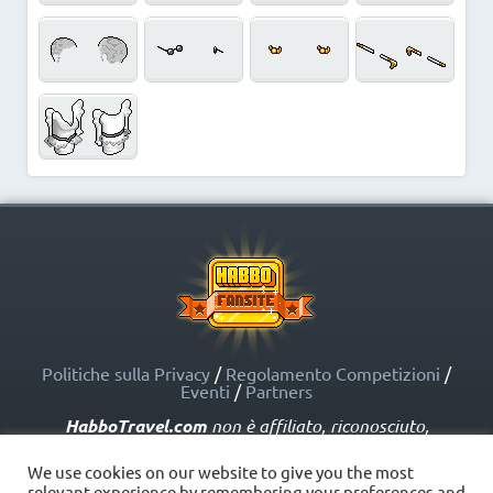
Politiche sulla Privacy
/
Regolamento Competizioni
/
Eventi
/
Partners
HabboTravel.com
non è affiliato, riconosciuto,
sponsorizzato o approvato da Sulake Corporation Oy o
dalle società affiliate. HabboTravel.com può servirsi di
We use cookies on our website to give you the most
marchi registrati e altre proprietà intellettuali di Habbo
relevant experience by remembering your preferences and