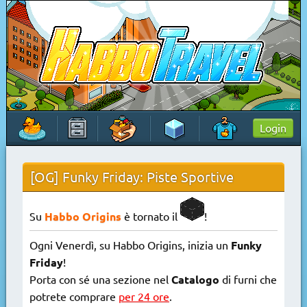
Skip
to
content
HabboTravel
Un viaggio di pixel!
Login
[OG] Funky Friday: Piste Sportive
Su
Habbo Origins
è tornato il
!
Ogni Venerdì, su Habbo Origins, inizia un
Funky
Friday
!
Porta con sé una sezione nel
Catalogo
di furni che
potrete comprare
per 24 ore
.