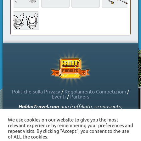
Politiche sulla Privacy
/
Regolamento Competizioni
/
Eventi
/
Partners
HabboTravel.com
non è affiliato, riconosciuto,
sponsorizzato o approvato da Sulake Corporation Oy
o dalle società affiliate. HabboTravel.com può servirsi
We use cookies on our website to give you the most
di marchi registrati e altre proprietà intellettuali di
relevant experience by remembering your preferences and
Habbo come indicato nelle Politiche sui Fansite.
repeat visits. By clicking “Accept”, you consent to the use
Copyright © HabboTravel (2012 - 2026) - V. 5.0
of ALL the cookies.