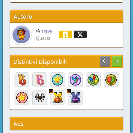
Autore
Travy
Quack!
Distintivi Disponibili
Ads