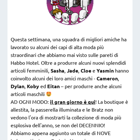
Questa settimana, una squadra di migliori amiche ha
lavorato su alcuni dei capi di alta moda più
straordinari che abbiamo mai visto sulle pareti di
Habbo Hotel. Oltre a produrre alcuni nuovi splendidi
articoli femminili,
Sasha
,
Jade
,
Cloe
e
Yasmin
hanno
coinvolto alcuni dei loro amici maschi -
Cameron
,
Dylan
,
Koby
ed
Eitan
– per produrre anche alcuni
articoli maschili
AD OGNI MODO:
il gran giorno è qui
! La boutique è
allestita, la passerella illuminata e le Bratz non
vedono l'ora di mostrarti la collezione di moda più
esplosiva dell'anno, se non del DECENNIO!
Abbiamo appena aggiunto un totale di NOVE