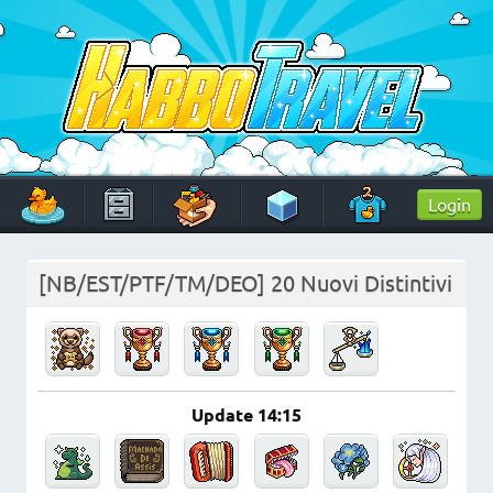
Skip
to
content
HabboTravel
Un viaggio di pixel!
Login
[NB/EST/PTF/TM/DEO] 20 Nuovi Distintivi
Update 14:15