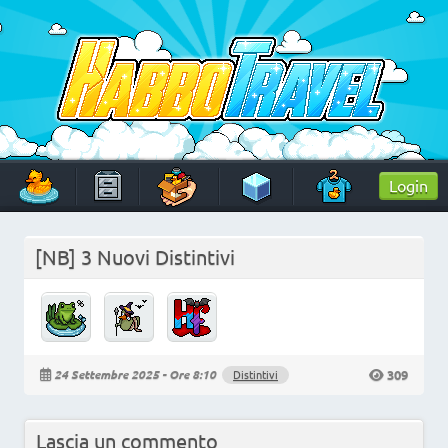
Skip
to
content
HabboTravel
Un viaggio di pixel!
Login
[NB] 3 Nuovi Distintivi
309
24 Settembre 2025 - Ore 8:10
Distintivi
Lascia un commento