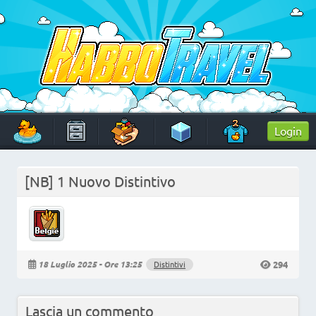
Skip
to
content
HabboTravel
Un viaggio di pixel!
Login
[NB] 1 Nuovo Distintivo
294
18 Luglio 2025 - Ore 13:25
Distintivi
Lascia un commento