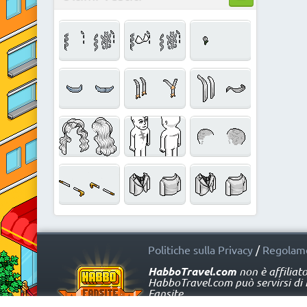
Politiche sulla Privacy
/
Regolame
HabboTravel.com
non è affiliat
HabboTravel.com può servirsi di ma
Fansite.