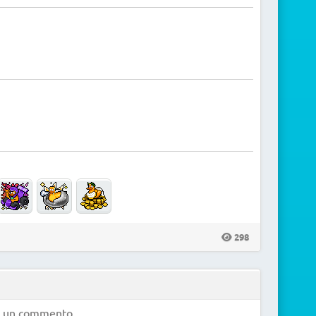
298
e un commento.