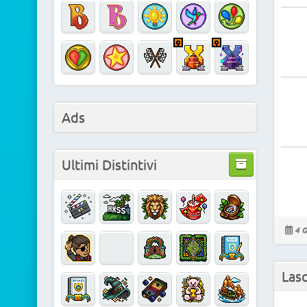
Ads
Ultimi Distintivi
4 G
Las