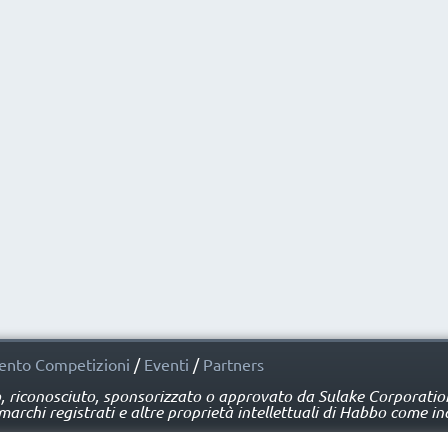
nto Competizioni
/
Eventi
/
Partners
o, riconosciuto, sponsorizzato o approvato da Sulake Corporation 
rchi registrati e altre proprietà intellettuali di Habbo come ind