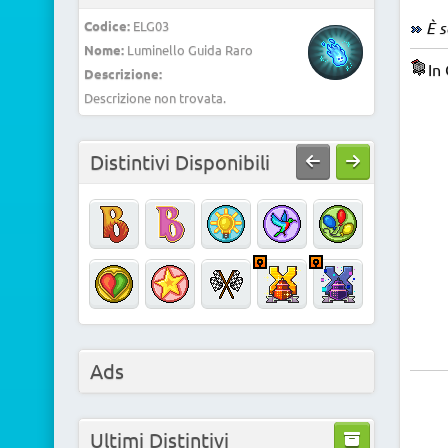
Codice:
ELG03
È s
Nome:
Luminello Guida Raro
In
Descrizione:
Descrizione non trovata.
Distintivi Disponibili
Ads
Ultimi Distintivi