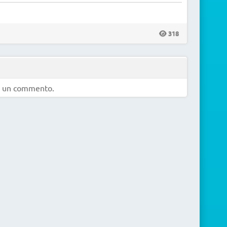
318
e un commento.