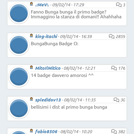
.:MeV:.
-
09/02/14 - 17:29
3
Fanno Bunga bunga il primo badge?
Immaggino la stanza di domani!! Ahahhaha
king-itachi
-
09/02/14 - 16:39
2859
BungaBunga Badge O:
MitoIlMitico
-
08/02/14 - 12:21
176
14 badge davvero amorosi ^^
spledidov13
-
08/02/14 - 11:35
30
bellisimi i dist al primo bunga bunga
fabio8506
-
08/02/14 - 10:20
382