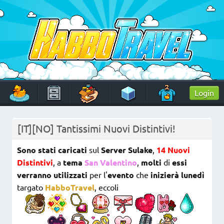
Skip
to
content
HabboTravel
Un viaggio di pixel!
Login
[IT][NO] Tantissimi Nuovi Distintivi!
Sono stati caricati
sul
Server Sulake
,
14 Nuovi
Distintivi
, a
tema
San Valentino
,
molti
di
essi
verranno utilizzati
per l'
evento
che
inizierà lunedì
targato
HabboTravel
, eccoli