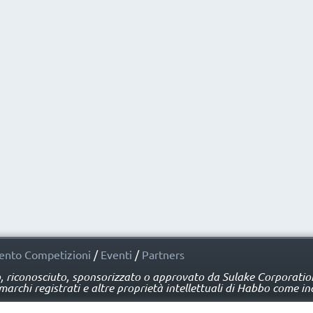
nto Competizioni
/
Eventi
/
Partners
o, riconosciuto, sponsorizzato o approvato da Sulake Corporation 
rchi registrati e altre proprietà intellettuali di Habbo come ind