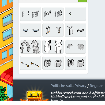
Politiche sulla Privacy
/
Regolame
HabboTravel.com
non è affiliat
HabboTravel.com può servirsi di ma
Fansite.