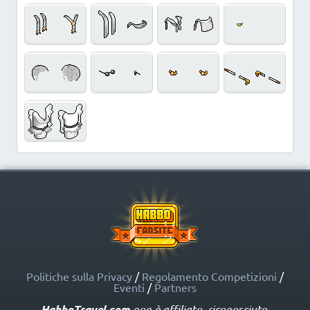
Politiche sulla Privacy
/
Regolamento Competizioni
/
Eventi
/
Partners
HabboTravel.com
non è affiliato, riconosciuto,