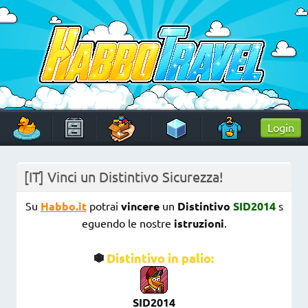
Skip
to
content
HabboTravel
Un viaggio di pixel!
Login
[IT] Vinci un Distintivo Sicurezza!
Su
Habbo.it
potrai
vincere
un
Distintivo
SID2014
s
eguendo le nostre
istruzioni
.
Distintivo in palio:
SID2014