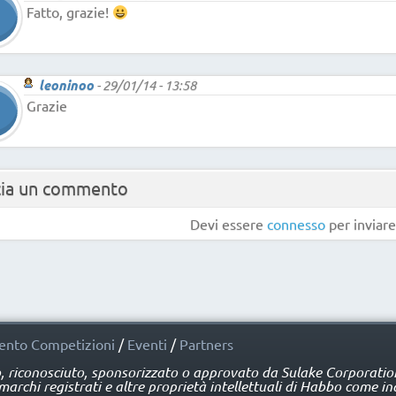
Fatto, grazie!
leoninoo
-
29/01/14 - 13:58
Grazie
cia un commento
Devi essere
connesso
per inviar
nto Competizioni
/
Eventi
/
Partners
o, riconosciuto, sponsorizzato o approvato da Sulake Corporation 
rchi registrati e altre proprietà intellettuali di Habbo come ind