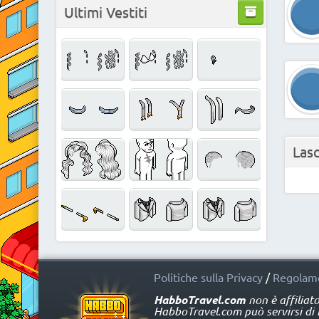
Ultimi Vestiti
Las
Politiche sulla Privacy
/
Regolame
HabboTravel.com
non è affiliat
HabboTravel.com può servirsi di ma