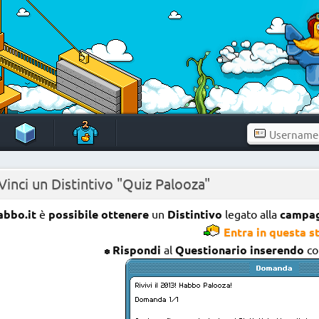
 Vinci un Distintivo "Quiz Palooza"
abbo.it
è
possibile ottenere
un
Distintivo
legato alla
campag
Entra in questa s
Rispondi
al
Questionario
inserendo
c