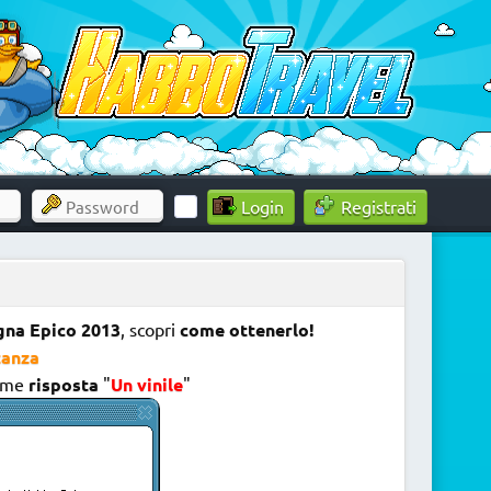
Registrati
na Epico 2013
, scopri
come ottenerlo!
tanza
ome
risposta
"
Un
vinile
"