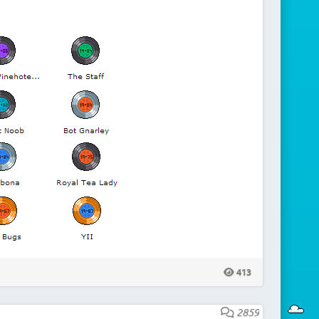
413
2859