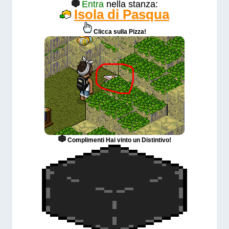
Entra
nella stanza
:
Isola di Pasqua
Clicca sulla Pizza!
Complimenti Hai vinto un Distintivo!