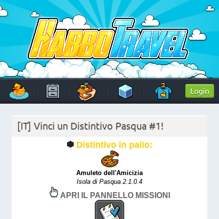
Skip
to
content
HabboTravel
Un viaggio di pixel!
Login
[IT] Vinci un Distintivo Pasqua #1!
Distintivo in palio:
Amuleto dell'Amicizia
Isola di Pasqua 2.1.0.4
APRI IL PANNELLO MISSIONI