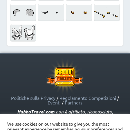
Politiche sulla Privacy
/
Regolamento Competizioni
/
Eventi
/
Partners
HabboTravel.com
non è affiliato, riconosciuto,
sponsorizzato o approvato da Sulake Corporation Oy o
dalle società affiliate. HabboTravel.com può servirsi di
We use cookies on our website to give you the most
marchi registrati e altre proprietà intellettuali di Habbo
relevant experience by remembering your preferences and