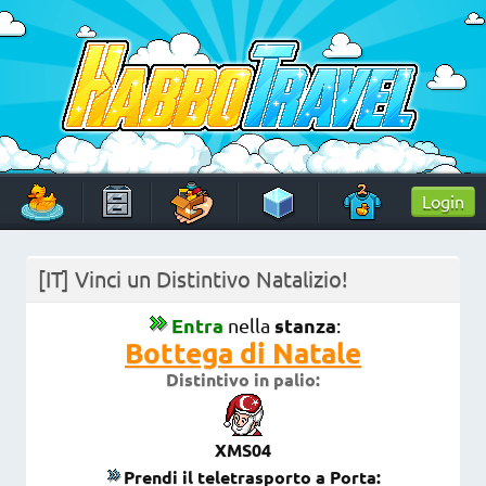
Skip
to
content
HabboTravel
Un viaggio di pixel!
Login
[IT] Vinci un Distintivo Natalizio!
Entra
stanza
nella
:
Bottega di Natale
Distintivo in palio:
XMS04
Prendi il teletrasporto a Porta: