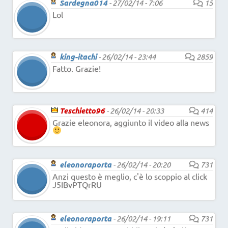
Sardegna014
-
27/02/14 - 7:06
15
Lol
king-itachi
-
26/02/14 - 23:44
2859
Fatto. Grazie!
Teschietto96
-
26/02/14 - 20:33
414
Grazie eleonora, aggiunto il video alla news
eleonoraporta
-
26/02/14 - 20:20
731
Anzi questo è meglio, c'è lo scoppio al click
J5IBvPTQrRU
eleonoraporta
-
26/02/14 - 19:11
731