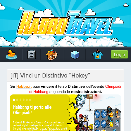
Skip
to
content
HabboTravel
Un viaggio di pixel!
Login
[IT] Vinci un Distintivo "Hokey"
Su
Habbo.it
puoi
vincere
il terzo
Distintivo
dell'evento
Olimpiadi
di
Habbang
seguendo le
nostre istruzioni.