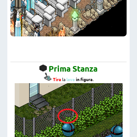
Prima Stanza
Tira
la
leva
in figura
.