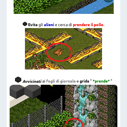
Evita
gli
alieni
e cerca di
prendere il pollo
.
Avvicinati
ai
fogli di giornale
e
grida
"
*prende*
"