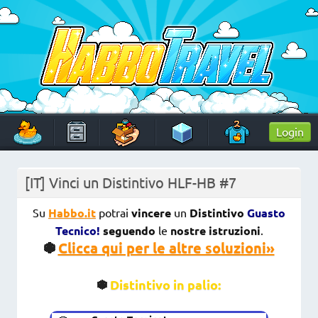
Skip
to
content
HabboTravel
Un viaggio di pixel!
Login
[IT] Vinci un Distintivo HLF-HB #7
Su
Habbo.it
potrai
vincere
un
Distintivo
Guasto
Tecnico!
seguendo
le
nostre
istruzioni
.
Clicca qui per le altre soluzioni»
Distintivo in palio: