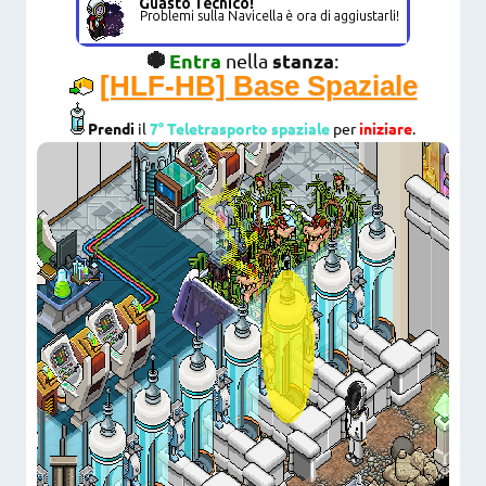
Entra
stanza
nella
:
[HLF-HB] Base Spaziale
Prendi
il
7° Teletrasporto spaziale
per
iniziare
.