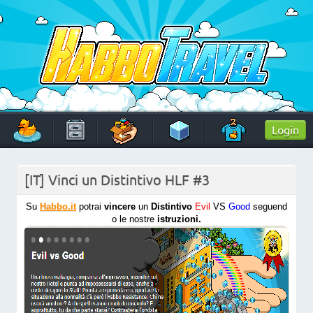
Skip
to
content
HabboTravel
Un viaggio di pixel!
Login
[IT] Vinci un Distintivo HLF #3
Su
Habbo.it
potrai
vincere
un
Distintivo
Evil
VS
Good
seguend
o le nostre
istruzioni.