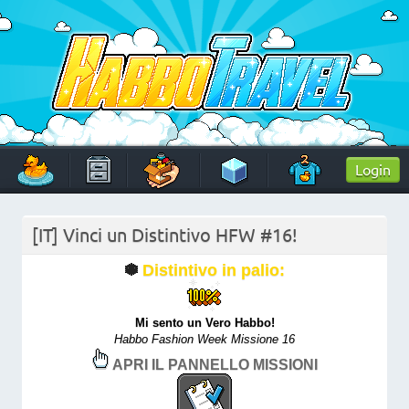
Skip
to
content
HabboTravel
Un viaggio di pixel!
Login
[IT] Vinci un Distintivo HFW #16!
Distintivo in palio:
Mi sento un Vero Habbo!
Habbo Fashion Week Missione 16
APRI IL PANNELLO MISSIONI