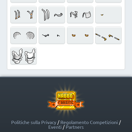
Politiche sulla Privacy
/
Regolamento Competizioni
/
Eventi
/
Partners