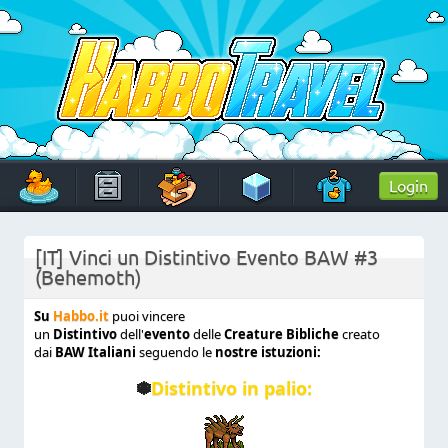
Skip
to
content
HabboTravel
Un viaggio di pixel!
Login
[IT] Vinci un Distintivo Evento BAW #3
(Behemoth)
Su
Habbo.it
puoi vincere
un
Distintivo
dell'
evento
delle
Creature Bibliche
creato
dai
BAW Italiani
seguendo le
nostre istuzioni:
Distintivo in palio: