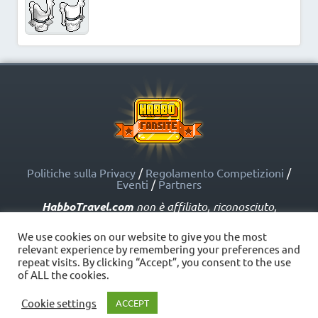
Politiche sulla Privacy
/
Regolamento Competizioni
/
Eventi
/
Partners
HabboTravel.com
non è affiliato, riconosciuto,
sponsorizzato o approvato da Sulake Corporation Oy o
dalle società affiliate. HabboTravel.com può servirsi di
We use cookies on our website to give you the most
marchi registrati e altre proprietà intellettuali di Habbo
relevant experience by remembering your preferences and
come indicato nelle Politiche sui Fansite.
repeat visits. By clicking “Accept”, you consent to the use
Copyright © HabboTravel (2012 - 2026) - V. 5.0
of ALL the cookies.
Cookie settings
ACCEPT