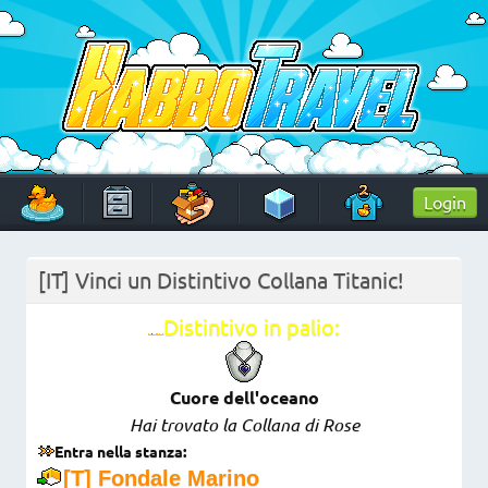
Skip
to
content
HabboTravel
Un viaggio di pixel!
Login
[IT] Vinci un Distintivo Collana Titanic!
Distintivo in palio:
Cuore dell'oceano
Hai trovato la Collana di Rose
Entra nella stanza:
[T] Fondale Marino