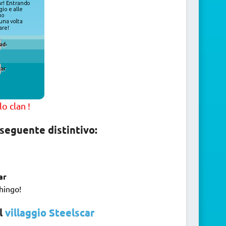
o clan !
 seguente distintivo:
ar
hingo!
el
villaggio Steelscar