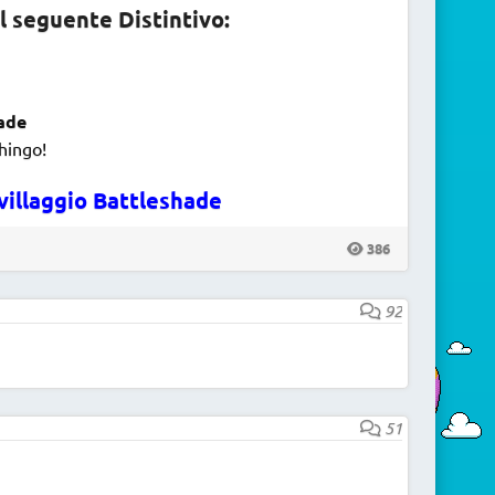
l seguente Distintivo:
ade
hingo!
villaggio Battleshade
386
92
51