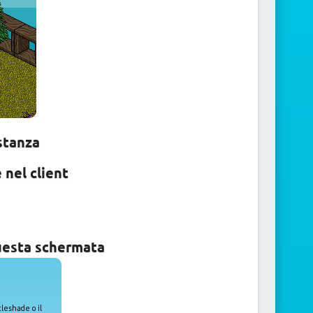
stanza
 nel client
questa schermata