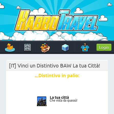
Skip
to
content
HabboTravel
Un viaggio di pixel!
Login
[IT] Vinci un Distintivo BAW La tua Città!
Distintivo in palio: