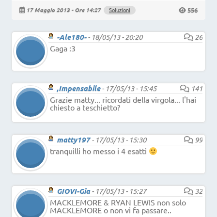
556
17 Maggio 2013 - Ore 14:27
Soluzioni
-Ale180-
-
18/05/13 - 20:20
26
Gaga :3
,Impensabile
-
17/05/13 - 15:45
141
Grazie matty... ricordati della virgola... l'hai
chiesto a teschietto?
matty197
-
17/05/13 - 15:30
99
tranquilli ho messo i 4 esatti
GIOVI-Gia
-
17/05/13 - 15:27
32
MACKLEMORE & RYAN LEWIS non solo
MACKLEMORE o non vi fa passare..