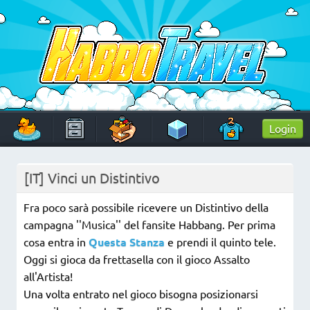
Skip
to
content
HabboTravel
Un viaggio di pixel!
Login
[IT] Vinci un Distintivo
Fra poco sarà possibile ricevere un Distintivo della
campagna ''Musica'' del fansite Habbang. Per prima
cosa entra in
Questa Stanza
e prendi il quinto tele.
Oggi si gioca da frettasella con il gioco Assalto
all'Artista!
Una volta entrato nel gioco bisogna posizionarsi