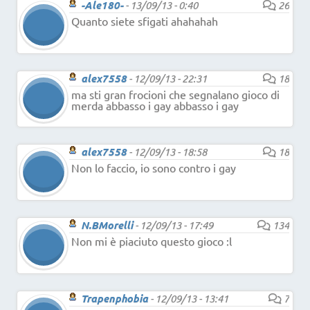
-Ale180-
-
13/09/13 - 0:40
26
Quanto siete sfigati ahahahah
alex7558
-
12/09/13 - 22:31
18
ma sti gran frocioni che segnalano gioco di
merda abbasso i gay abbasso i gay
alex7558
-
12/09/13 - 18:58
18
Non lo faccio, io sono contro i gay
N.BMorelli
-
12/09/13 - 17:49
134
Non mi è piaciuto questo gioco :l
Trapenphobia
-
12/09/13 - 13:41
7