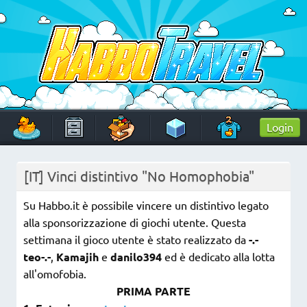
Skip
to
content
HabboTravel
Un viaggio di pixel!
Login
[IT] Vinci distintivo "No Homophobia"
Su Habbo.it è possibile vincere un distintivo legato
alla sponsorizzazione di giochi utente. Questa
settimana il gioco utente è stato realizzato da
-.-
teo-.-
,
Kamajih
e
danilo394
ed è dedicato alla lotta
all'omofobia.
PRIMA PARTE