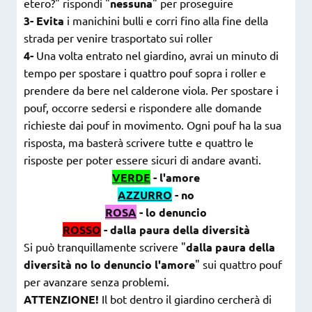
etero?" rispondi "
nessuna
" per proseguire
3-
Evita
i manichini bulli e corri fino alla fine della
strada per venire trasportato sui roller
4-
Una volta entrato nel giardino, avrai un minuto di
tempo per spostare i quattro pouf sopra i roller e
prendere da bere nel calderone viola. Per spostare i
pouf, occorre sedersi e rispondere alle domande
richieste dai pouf in movimento. Ogni pouf ha la sua
risposta, ma basterà scrivere tutte e quattro le
risposte per poter essere sicuri di andare avanti.
VERDE
- l'amore
AZZURRO
- no
ROSA
- lo denuncio
ROSSO
- dalla paura della diversità
Si può tranquillamente scrivere "
dalla paura della
diversità no lo denuncio l'amore
" sui quattro pouf
per avanzare senza problemi.
ATTENZIONE!
Il bot dentro il giardino cercherà di