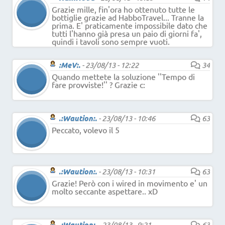
Grazie mille, fin'ora ho ottenuto tutte le
bottiglie grazie ad HabboTravel... Tranne la
prima. E' praticamente impossibile dato che
tutti l'hanno già presa un paio di giorni fa',
quindi i tavoli sono sempre vuoti.
:MeV:.
-
23/08/13 - 12:22
34
Quando mettete la soluzione ''Tempo di
fare provviste!'' ? Grazie c:
.:Waution:.
-
23/08/13 - 10:46
63
Peccato, volevo il 5
.:Waution:.
-
23/08/13 - 10:31
63
Grazie! Però con i wired in movimento e' un
molto seccante aspettare.. xD
.:Waution:.
-
23/08/13 - 9:21
63