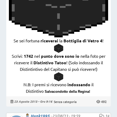
Se sei fortuna
riceverai
la
Bottiglia di Vetro 4
!
Scrivi:
1742
nel
punto dove sono io
nella foto per
ricevere il
Distintivo Tatoo
! (Solo indossando il
Distintintivo del Capitano si può ricevere!)
N.B: I premi si ricevono
indossando
il
Distintivo
Salvacondotto della Regina!
492
23 Agosto 2013 - Ore 9:16
Senza categoria
Hunk1995
-
23/08/13 - 19:59
14