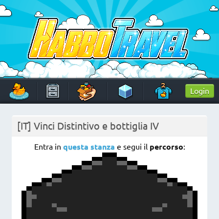
Skip
to
content
HabboTravel
Un viaggio di pixel!
Login
[IT] Vinci Distintivo e bottiglia IV
Entra in
questa stanza
e segui il
percorso
: