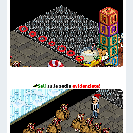
Sali
sulla sedia
evidenziata!