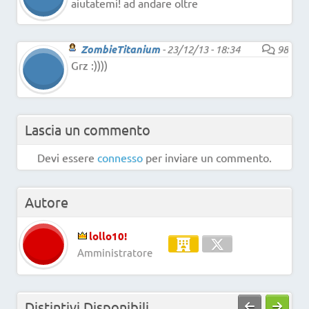
aiutatemi! ad andare oltre
ZombieTitanium
-
23/12/13 - 18:34
98
Grz :))))
Lascia un commento
Devi essere
connesso
per inviare un commento.
Autore
lollo10!
Amministratore
Distintivi Disponibili