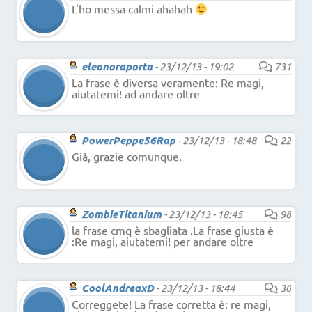
L'ho messa calmi ahahah
eleonoraporta
-
23/12/13 - 19:02
731
La frase è diversa veramente: Re magi,
aiutatemi! ad andare oltre
PowerPeppe56Rap
-
23/12/13 - 18:48
22
Già, grazie comunque.
ZombieTitanium
-
23/12/13 - 18:45
98
la frase cmq è sbagliata .La frase giusta è
:Re magi, aiutatemi! per andare oltre
CoolAndreaxD
-
23/12/13 - 18:44
30
Correggete! La frase corretta è: re magi,