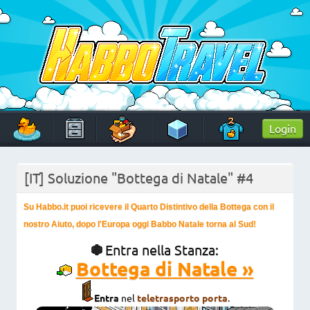
Skip
to
content
HabboTravel
Un viaggio di pixel!
Login
[IT] Soluzione "Bottega di Natale" #4
Su Habbo.it puoi ricevere il Quarto Distintivo della Bottega con il
nostro Aiuto, dopo l'Europa oggi Babbo Natale torna al Sud!
Entra nella Stanza:
Bottega di Natale »
Entra
nel
teletrasporto porta
.