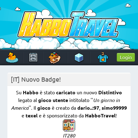
Skip
to
content
HabboTravel
Un viaggio di pixel!
Login
[IT] Nuovo Badge!
Su
Habbo
è stato
caricato
un nuovo
Distintivo
legato al
gioco utente
intitolato ''
Un giorno in
America
''. Il
gioco
è creato da
dario..:97
,
simo99999
e
texel
e è sponsorizzato da
HabboTravel
!
IT280