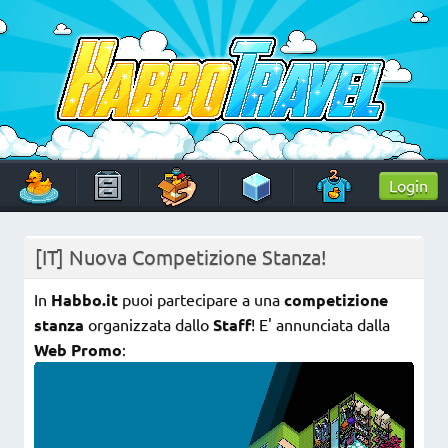
Skip
to
content
HabboTravel
Un viaggio di pixel!
Login
[IT] Nuova Competizione Stanza!
In
Habbo.it
puoi partecipare a una
competizione
stanza
organizzata dallo
Staff
! E' annunciata dalla
Web Promo
: