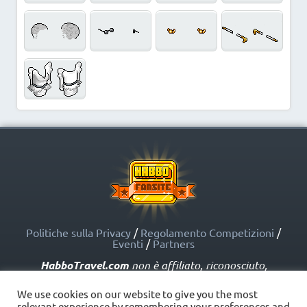
Politiche sulla Privacy
/
Regolamento Competizioni
/
Eventi
/
Partners
HabboTravel.com
non è affiliato, riconosciuto,
sponsorizzato o approvato da Sulake Corporation Oy o
dalle società affiliate. HabboTravel.com può servirsi di
We use cookies on our website to give you the most
marchi registrati e altre proprietà intellettuali di Habbo
relevant experience by remembering your preferences and