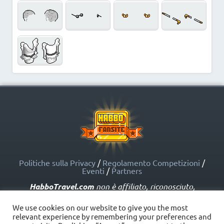
Politiche sulla Privacy
/
Regolamento Competizioni
/
Eventi
/
Partners
HabboTravel.com
non è affiliato, riconosciuto,
sponsorizzato o approvato da Sulake Corporation Oy o
dalle società affiliate. HabboTravel.com può servirsi di
We use cookies on our website to give you the most
marchi registrati e altre proprietà intellettuali di Habbo
relevant experience by remembering your preferences and
come indicato nelle Politiche sui Fansite.