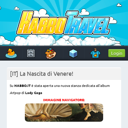
Skip
to
content
HabboTravel
Un viaggio di pixel!
Login
[IT] La Nascita di Venere!
Su
HABBO.IT
è stata aperta una nuova stanza dedicata all'album
Artpop
di
Lady Gaga
IMMAGINE NAVIGATORE: