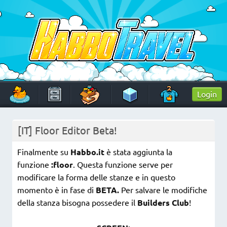
Skip
to
content
HabboTravel
Un viaggio di pixel!
Login
[IT] Floor Editor Beta!
Finalmente su
Habbo.it
è stata aggiunta la
funzione
:floor
. Questa funzione serve per
modificare la forma delle stanze e in questo
momento è in fase di
BETA.
Per salvare le modifiche
della stanza bisogna possedere il
Builders Club
!