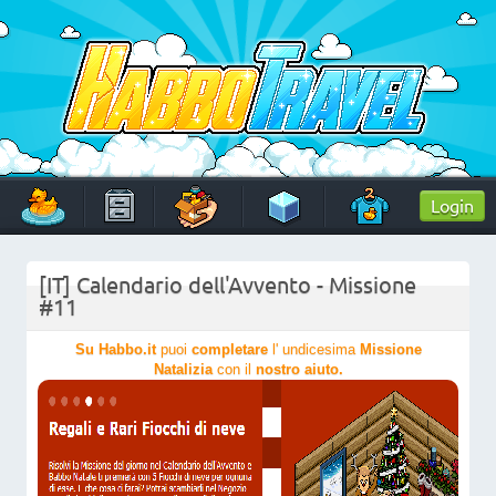
Skip
to
content
HabboTravel
Un viaggio di pixel!
Login
[IT] Calendario dell'Avvento - Missione
#11
Su Habbo.it
puoi
completare
l' undicesima
Missione
Natalizia
con il
nostro aiuto.