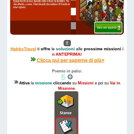
HabboTravel
ti
offre
le
soluzioni
alle
prossime missioni
i
n ANTEPRIMA!
»
Clicca qui per saperne di più
Premio in palio:
5
Attiva
la
missione
cliccando
su
Missioni
e poi su
Vai in
Missione
.