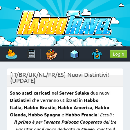
Skip
to
content
HabboTravel
Un viaggio di pixel!
Login
[IT/BR/UK/NL/FR/ES] Nuovi Distintivi!
{UPDATE}
Sono stati caricati
nel
Server Sulake
due nuovi
Distintivi
che verranno utilizzati in
Habbo
Italia,
Habbo Brasile,
Habbo America,
Habbo
Olanda,
Habbo Spagna
e
Habbo Francia
!
Eccoli :
Il primo
è per l'
evento Palooza Cooperato
dei tre
Fansites per il gioco dedicato ai
Queen,
mentre il