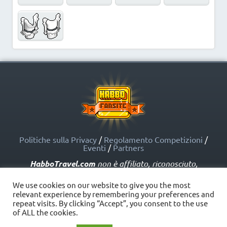
Politiche sulla Privacy
/
Regolamento Competizioni
/
Eventi
/
Partners
HabboTravel.com
non è affiliato, riconosciuto,
sponsorizzato o approvato da Sulake Corporation Oy o
dalle società affiliate. HabboTravel.com può servirsi di
We use cookies on our website to give you the most
marchi registrati e altre proprietà intellettuali di Habbo
relevant experience by remembering your preferences and
come indicato nelle Politiche sui Fansite.
repeat visits. By clicking “Accept”, you consent to the use
Copyright © HabboTravel (2012 - 2026) - V. 5.0
of ALL the cookies.