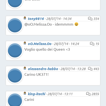
tony9816
-
28/07/14 - 14:34
354
@oO.Melissa.Oo - idemmmm
oO.Melissa.Oo
-
28/07/14 - 14:24
19
Voglio quello dei Queen <3
alessandro-habbo
-
28/07/14 - 13:28
443
Carino UK371!
king-itachi
-
28/07/14 - 13:11
2859
Carini