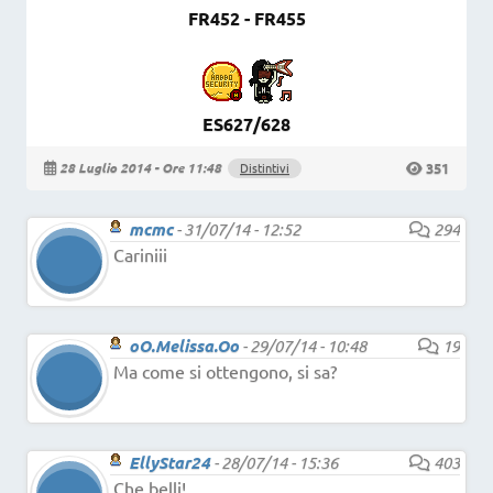
FR452 - FR455
ES627/628
351
28 Luglio 2014 - Ore 11:48
Distintivi
mcmc
-
31/07/14 - 12:52
294
Cariniii
oO.Melissa.Oo
-
29/07/14 - 10:48
19
Ma come si ottengono, si sa?
EllyStar24
-
28/07/14 - 15:36
403
Che belli!