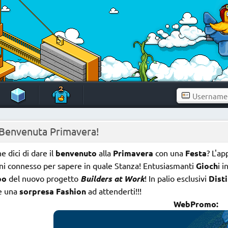
] Benvenuta Primavera!
e dici di dare il
benvenuto
alla
Primavera
con una
Festa
? L'a
i connesso per sapere in quale Stanza! Entusiasmanti
Gioch
i 
bo
del nuovo progetto
Builders at Work
! In palio esclusivi
Disti
e una
sorpresa Fashion
ad attenderti!!!
WebPromo: