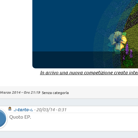
In arrivo una nuova competizione creata inte
Marzo 2014 - Ore 21:19
Senza categoria
.:-tarto-:.
-
20/03/14 - 0:31
Quoto EP.