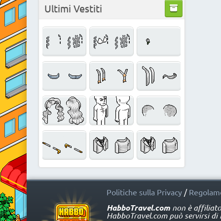
Ultimi Vestiti
Politiche sulla Privacy
/
Regolame
HabboTravel.com
non è affiliat
HabboTravel.com può servirsi di ma