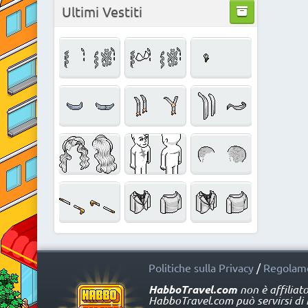
Ultimi Vestiti
Politiche sulla Privacy
/
Regolame
HabboTravel.com
non è affiliat
HabboTravel.com può servirsi di ma