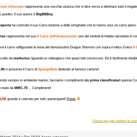
occio infuocato
rappresenta una vecchia usanza che si dice serva a eliminare tutto il negativo 
iù positivi. Il suo autore è
BigBBBoy
raporta
ha costruito il suo Carro insieme a delle streghette che lo hanno reso un carro pieno di
.teo
rappresenta nel suo
Il Carro dell’Anatroccolo!
uno dei simboli di Habbo riprodotto in 
voi il carro raffigurante la testa del famosissimo Dragon Shenron con sopra il mitico Goku!
Il
 scelto da
merkurius
riguarda un videogioco che quasi tutti conoscono. Ed è facilmente intuibile 
.90
ci presenta il Carro di
SpongeBob
dedicato al famoso cartone!
endo sempre in ambiente marino, facciamo i complimenti alla
prima classificata
di questa Co
creato da
MIRC.70
... Complimenti!
ZIE
grande e colorato per tutti i partecipanti!
Prego
Clicca qui per vedere le sta
Marzo 2014 - Ore 16:54
Senza categoria