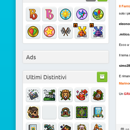
Il Fant
solo i p
eleono
.mitico
Ecco a 
Ads
Il tema
simo28
Ultimi Distintivi
E riman
Marino
Un
GRA
10 