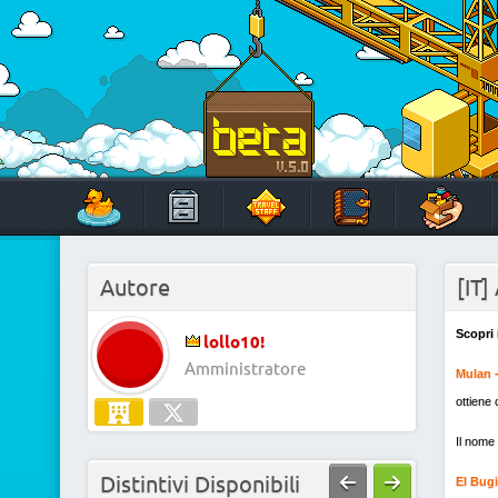
Skip
to
content
HabboTravel
Un viaggio di pixel!
Autore
[IT]
Scopri 
lollo10!
Amministratore
Mulan -
ottiene 
Il nome 
Distintivi Disponibili
El Bug