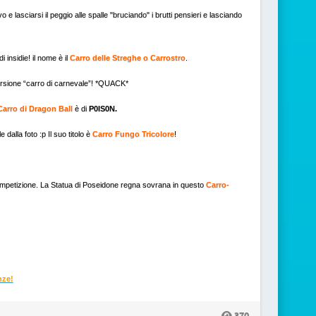
e lasciarsi il peggio alle spalle "bruciando" i brutti pensieri e lasciando
 insidie! il nome è il
Carro delle Streghe o Carrostro
.
versione “carro di carnevale”! *QUACK*
 Carro di Dragon Ball
è di
P0IS0N.
dalla foto :p Il suo titolo è
Carro Fungo Tricolore
!
mpetizione. La Statua di Poseidone regna sovrana in questo
Carro-
nze!
370