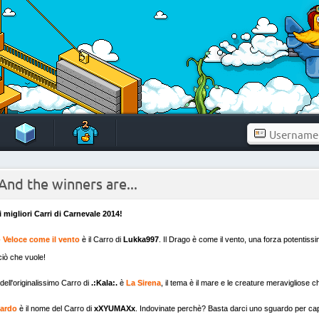
 And the winners are...
i migliori Carri di Carnevale 2014!
 Veloce come il vento
è il Carro di
Lukka997
. Il Drago è come il vento, una forza potentiss
ciò che vuole!
dell'originalissimo Carro di
.:Kala:.
è
La Sirena
, il tema è il mare e le creature meravigliose c
iardo
è il nome del Carro di
xXYUMAXx
. Indovinate perchè? Basta darci uno sguardo per capi