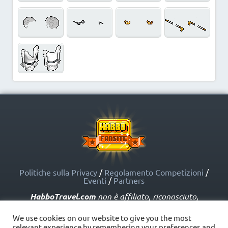
Politiche sulla Privacy
/
Regolamento Competizioni
/
Eventi
/
Partners
HabboTravel.com
non è affiliato, riconosciuto,
sponsorizzato o approvato da Sulake Corporation Oy o
dalle società affiliate. HabboTravel.com può servirsi di
We use cookies on our website to give you the most
marchi registrati e altre proprietà intellettuali di Habbo
relevant experience by remembering your preferences and