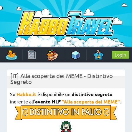
Skip
to
content
HabboTravel
Un viaggio di pixel!
Login
[IT] Alla scoperta dei MEME - Distintivo
Segreto
Su
Habbo.it
è disponibile un
distintivo segreto
inerente all'
evento HLF
"Alla scoperta dei MEME"
.