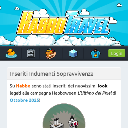
Skip
to
content
HabboTravel
Un viaggio di pixel!
Login
Inseriti Indumenti Sopravvivenza
Su
Habbo
sono stati inseriti dei nuovissimi
look
legati alla campagna Habboween
L'Ultimo dei Pixel
di
Ottobre
2025
!