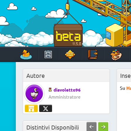
Skip
to
content
HabboTravel
Un viaggio di pixel!
Autore
Inse
Su
H
diavoletto96
Amministratore
Distintivi Disponibili