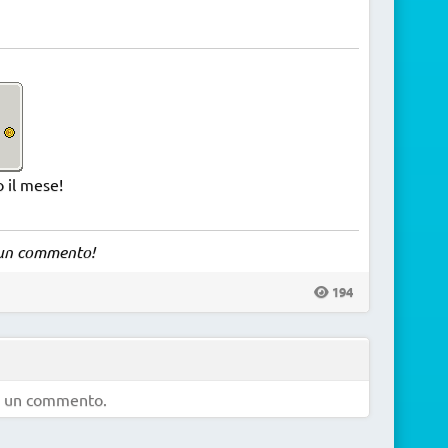
 il mese!
a un commento!
194
e un commento.