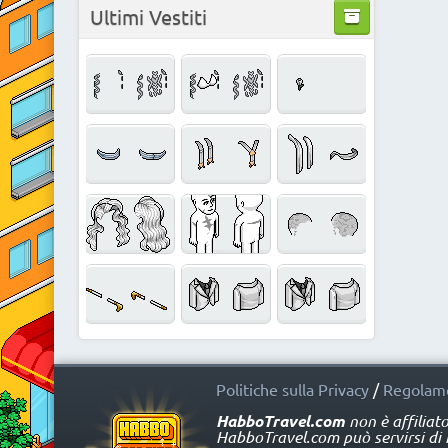
Ultimi Vestiti
Politiche sulla Privacy
/
Regolame
HabboTravel.com
non è affiliat
HabboTravel.com può servirsi di ma