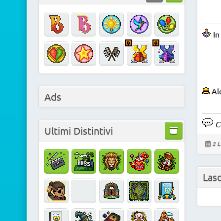
In
Alc
Ads
Co
Ultimi Distintivi
2 L
Las