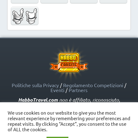
Politiche sulla Privacy
/
Regolamento Competizioni
/
Eventi
/
Partners
HabboTravel.com
non è affiliato, riconosciuto,
sponsorizzato o approvato da Sulake Corporation Oy o
dalle società affiliate. HabboTravel.com può servirsi di
We use cookies on our website to give you the most
marchi registrati e altre proprietà intellettuali di Habbo
relevant experience by remembering your preferences and
come indicato nelle Politiche sui Fansite.
repeat visits. By clicking “Accept”, you consent to the use
Copyright © HabboTravel (2012 - 2026) - V. 5.0
of ALL the cookies.