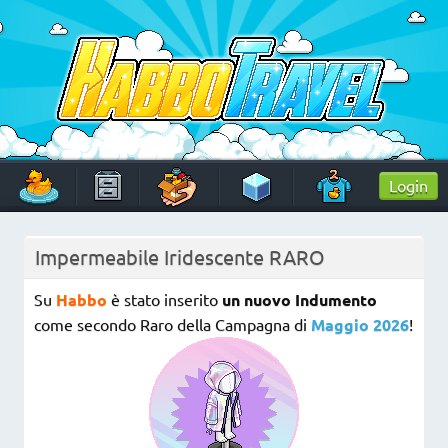
Skip
to
content
HabboTravel
Un viaggio di pixel!
Login
Impermeabile Iridescente RARO
Su
Habbo
è stato inserito
un nuovo Indumento
come secondo Raro della Campagna di
Maggio 2026
!