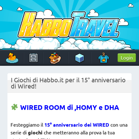
Skip
to
content
HabboTravel
Un viaggio di pixel!
Login
I Giochi di Habbo.it per il 15° anniversario
di Wired!
WIRED ROOM di ,HOMY e DHA
Festeggiamo il
15° anniversario dei WIRED
con una
serie di
giochi
che metteranno alla prova la tua