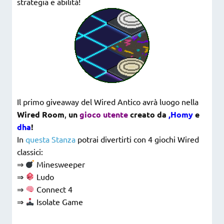
strategia e abilità!
Il primo giveaway del Wired Antico avrà luogo nella
Wired Room
,
un
gioco utente
creato da
,Homy
e
dha
!
In
questa Stanza
potrai divertirti con 4 giochi Wired
classici:
⇒
Minesweeper
⇒
Ludo
⇒
Connect 4
⇒
Isolate Game