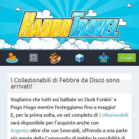
Skip
to
content
HabboTravel
Un viaggio di pixel!
Login
I Collezionabili di Febbre da Disco sono
arrivati!
Vogliamo che tutti voi balliate un Duck Funkin' e
Pogo Mogo mentre festeggiamo fino a maggio!
E, per la prima volta, un set completo di
Collezionabili
sarà disponibile per l'acquisto anche con
Argento
oltre che con Smeraldi, offrendo a una parte
più ampia della Community di Habbo la possibilità di