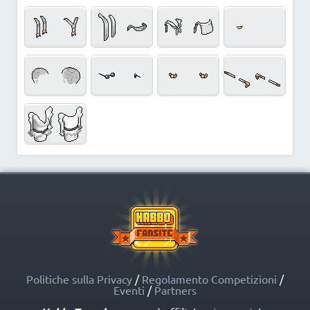
Politiche sulla Privacy
/
Regolamento Competizioni
/
Eventi
/
Partners